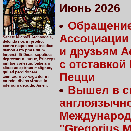
Июнь 2026
Обращение
Ассоциации 
Sancte Michaël Archangele,
defende nos in prœlio,
contra nequitiam et insidias
и друзьям А
diaboli esto præsidium.
Imperet illi Deus, supplices
deprecamur: tuque, Princeps
с отставкой
militiæ cœlestis, Satanam
aliosque spiritus malignos,
qui ad perditionem
Пецци
animarum pervagantur in
mundo, divina virtute, in
infernum detrude. Amen.
Вышел в с
англоязычн
Международ
"Gregorius 