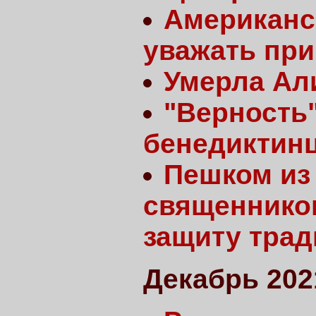
Американс
уважать пр
Умерла Ал
"Верность"
бенедиктин
Пешком из
священников
защиту тра
Декабрь 202