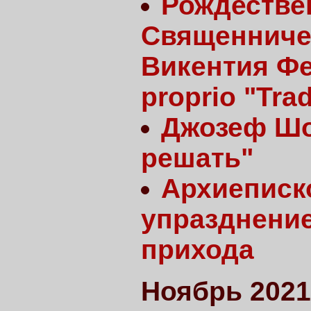
Рождестве
Священничес
Викентия Фе
proprio "Tra
Джозеф Шо
решать"
Архиеписк
упразднение
прихода
Ноябрь 2021