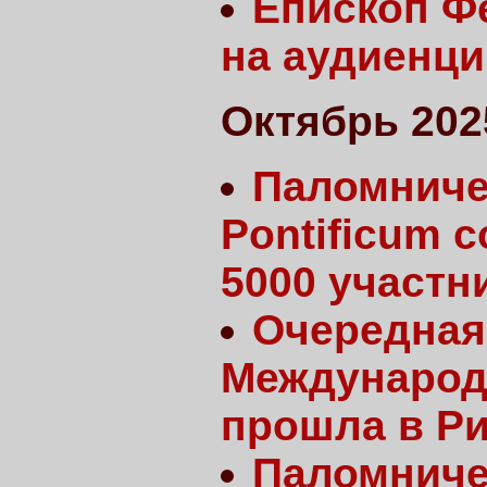
Епископ Ф
на аудиенци
Октябрь 202
Паломнич
Pontificum 
5000 участн
Очередная
Международ
прошла в Р
Паломнич