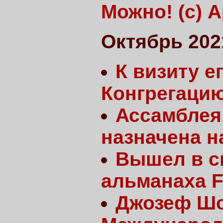
Можно! (с) 
Октябрь 202
К визиту 
Конгрегаци
Ассамблея 
назначена н
Вышел в с
альманаха F
Джозеф Шо