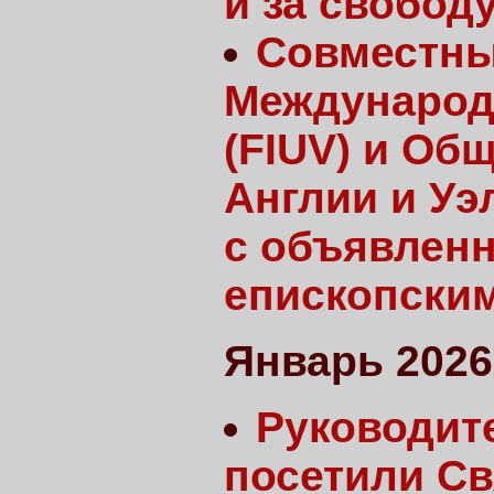
и за свобод
Совместны
Международ
(FIUV) и Об
Англии и Уэ
с объявлен
епископски
Январь 2026
Руководите
посетили Св