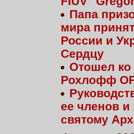
FIUV "Grego
Папа призо
мира принят
России и У
Сердцу
Отошел ко 
Рохлофф O
Руководст
ее членов и
святому Арх