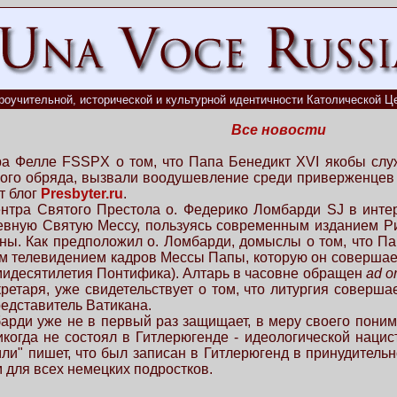
роучительной, исторической и культурной идентичности Католической Це
Все новости
а Фелле FSSPX о том, что Папа Бенедикт XVI якобы служ
ого обряда, вызвали воодушевление среди приверженцев 
т блог
Presbyter.ru
.
ентра Святого Престола о. Федерико Ломбарди SJ в интер
евную Святую Мессу, пользуясь современным изданием Рим
ны. Как предположил о. Ломбарди, домыслы о том, что Па
м телевидением кадров Мессы Папы, которую он совершает
идесятилетия Понтифика). Алтарь в часовне обращен
ad o
кретаря, уже свидетельствует о том, что литургия соверш
редставитель Ватикана.
барди уже не в первый раз защищает, в меру своего поним
икогда не состоял в Гитлерюгенде - идеологической нацис
и" пишет, что был записан в Гитлерюгенд в принудительн
 для всех немецких подростков.