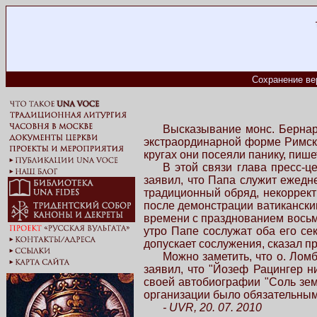
Сохранение ве
Высказывание монс. Бернар
экстраординарной форме Римск
кругах они посеяли панику, пише
В этой связи глава пресс-ц
заявил, что Папа служит ежедн
традиционный обряд, некоррект
после демонстрации ватикански
времени с празднованием восьм
утро Папе сослужат оба его се
допускает сослужения, сказал п
Можно заметить, что о. Лом
заявил, что "Йозеф Рацингер н
своей автобиографии "Соль земл
организации было обязательным
- UVR, 20. 07. 2010