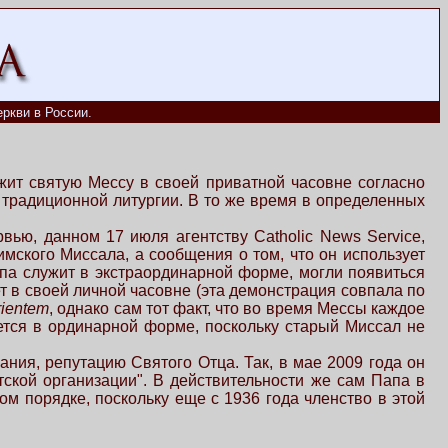
ркви в России.
ит святую Мессу в своей приватной часовне согласно
традиционной литургии. В то же время в определенных
вью, данном 17 июля агентству Catholic News Service,
ского Миссала, а сообщения о том, что он использует
па служит в экстраординарной форме, могли появиться
 в своей личной часовне (эта демонстрация совпала по
rientem
, однако сам тот факт, что во время Мессы каждое
ается в ординарной форме, поскольку старый Миссал не
ания, репутацию Святого Отца. Так, в мае 2009 года он
тской организации". В действительности же сам Папа в
ом порядке, поскольку еще с 1936 года членство в этой