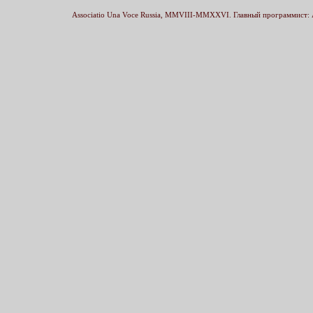
Associatio Una Voce Russia, MMVIII-MMXXVI. Главный программист: 