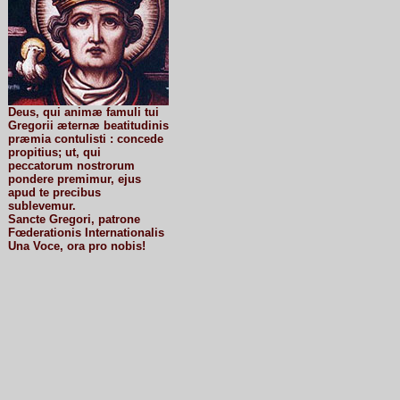
Deus, qui animæ famuli tui
Gregorii æternæ beatitudinis
præmia contulisti : concede
propitius; ut, qui
peccatorum nostrorum
pondere premimur, ejus
apud te precibus
sublevemur.
Sancte Gregori, patrone
Fœderationis Internationalis
Una Voce, ora pro nobis!