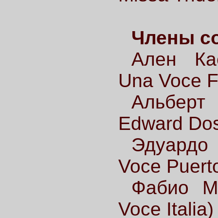
Члены со
Ален Кас
Una Voce F
Альберт
Edward Dos
Эдуардо 
Voce Puert
Фабио Ма
Voce Italia)