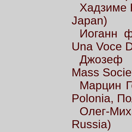
Хадзиме К
Japan)
Иоганн ф
Una Voce D
Джозеф 
Mass Socie
Марцин Г
Polonia, П
Олег-Ми
Russia)