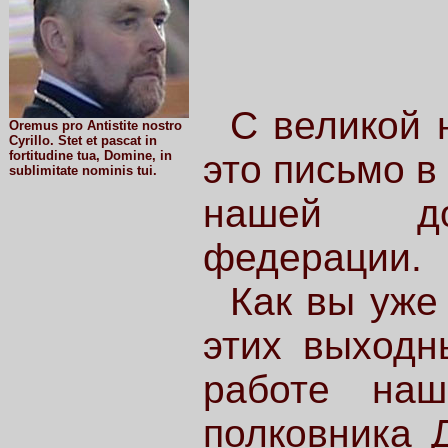
C великой 
Oremus pro Antistite nostro
Cyrillo. Stet et pascat in
fortitudine tua, Domine, in
это письмо в
sublimitate nominis tui.
нашей до
федерации.
Как вы уже
этих выходн
работе наш
полковника 