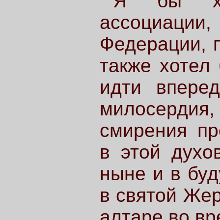
Я бы хо
ассоциаци
Федерации, п
также хотел 
идти впере
милосердия
смирения пр
в этой духо
ныне и в бу
в святой Жер
алтаре во в