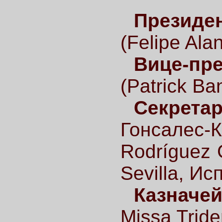
Президен
(Felipe Ala
Вице-пре
(Patrick B
Секретар
Гонсалес
Rodríguez 
Sevilla, Ис
Казначей
Missa Trid