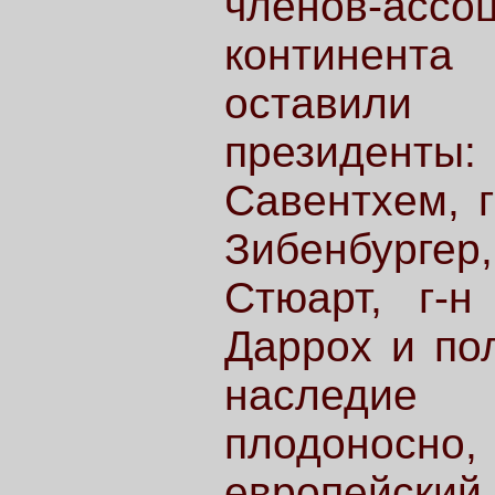
членов-а
континент
оставил
президенты
Савентхем, г
Зибенбурге
Стюарт, г-н
Даррох и по
наследие
плодоносно
европейск