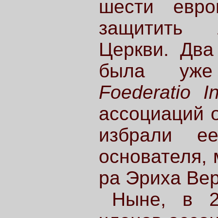
шести евро
защитить л
Церкви. Два 
была уже
Foederatio I
ассоциаций 
избрали е
основателя, 
ра Эриха Ве
Ныне, в 2