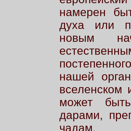
намерен быт
духа или п
новым нач
естестве
постепенно
нашей орган
вселенском 
может быть
дарами, пре
чадам.