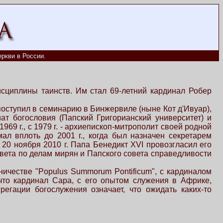
ркви в России.
сциплины таинств. Им стал 69-летний кардинал Робер
 поступил в семинарию в Бинжервиле (ныне Кот д'Ивуар),
ат богословия (Папский Григорианский университет) и
69 г., с 1979 г. - архиепископ-митрополит своей родной
ал вплоть до 2001 г., когда был назначен секретарем
 20 ноября 2010 г. Папа Бенедикт XVI провозгласил его
овета по делам мирян и Папского совета справедливости
ничестве "Populus Summorum Pontificum", с кардиналом
 что кардинал Сара, с его опытом служения в Африке,
регации богослужения означает, что ожидать каких-то