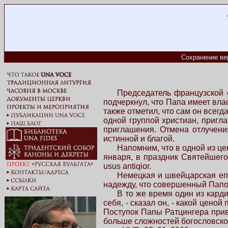
Сохранение ве
Председатель французской 
подчеркнул, что Папа имеет вла
также отметил, что сам он всегд
одной группой христиан, пригл
приглашения. Отмена отлучения
истинной и благой.
Напомним, что в одной из ц
января, в праздник Святейшег
usus antiqior.
Немецкая и швейцарская еп
надежду, что совершенный Папой
В то же время один из кард
себя, - сказал он, - какой цено
Поступок Папы Ратцингера прив
больше сложностей богословског