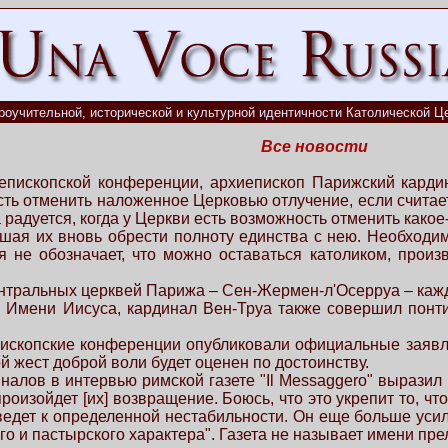
роучительной, исторической и культурной идентичности Католической Це
Все новости
епископской конференции, архиепископ Парижский карди
сть отменить наложенное Церковью отлучение, если считае
а радуется, когда у Церкви есть возможность отменить како
ашая их вновь обрести полноту единства с нею. Необходи
 не обозначает, что можно оставаться католиком, произ
ентральных церквей Парижа – Сен-Жермен-л'Осерруа – каж
о Имени Иисуса, кардинал Вен-Труа также совершил понт
ископские конференции опубликовали официальные заявле
 жест доброй воли будет оценен по достоинству.
иналов в интервью римской газете "Il Messaggero" выраз
й произойдет [их] возвращение. Боюсь, что это укрепит то,
едет к определенной нестабильности. Он еще больше усил
о и пастырского характера". Газета не называет имени пр