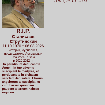
- UVR, 25. 01. 2009
R.I.P.
Станислав
Струтинский
11.10.1970 † 06.08.2026
историк, журналист,
председатель Ассоциации
Una Voce Russia
в 2020-2022 гг.
In paradisum deducant te
Angeli; in tuo adventu
suscipiant te martyres, et
perducant te in civitatem
sanctam Jerusalem. Chorus
angelorum te suscipiat, et
cum Lazaro quondam
paupere æternam habeas
requiem.