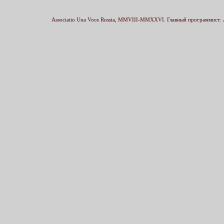
Associatio Una Voce Russia, MMVIII-MMXXVI. Главный программист: 