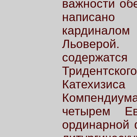
важности об
написано 
кардиналом
Льоверой. 
содержатся
Тридентского
Катехизис
Компендиу
четырем Ев
ординарной 