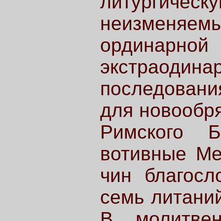
литургиче
неизменяе
ординарно
экстраодинар
последовани
для новообря
Римского Б
вотивные Ме
чин благосл
семь литаний
В молитвен