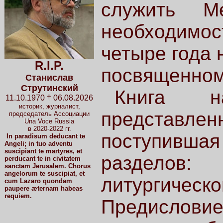
служить М
необходимос
четыре года 
R.I.P.
посвященном
Станислав
Струтинский
Книга н
11.10.1970 † 06.08.2026
историк, журналист,
представле
председатель Ассоциации
Una Voce Russia
в 2020-2022 гг.
поступившая 
In paradisum deducant te
Angeli; in tuo adventu
suscipiant te martyres, et
разделов
perducant te in civitatem
sanctam Jerusalem. Chorus
angelorum te suscipiat, et
литургиче
cum Lazaro quondam
paupere æternam habeas
requiem.
Предисловие