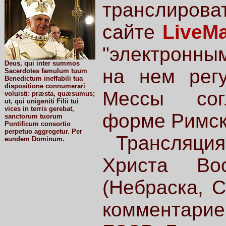
транслиров
сайте
LiveMa
"электронным
Deus, qui inter summos
на нем регу
Sacerdotes famulum tuum
Benedictum ineffabili tua
dispositione connumerari
Мессы согл
voluisti: præsta, quæsumus;
ut, qui unigeniti Filii tui
vices in terris gerebat,
форме Римск
sanctorum tuorum
Pontificum consortio
perpetuo aggregetur. Per
Трансляция
eundem Dominum.
Христа Во
(Небраска, 
комментари