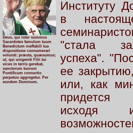
Институту Д
в настоящ
семинаристо
Deus, qui inter summos
"стала за
Sacerdotes famulum tuum
Benedictum ineffabili tua
dispositione connumerari
успеха". "По
voluisti: præsta, quæsumus;
ut, qui unigeniti Filii tui
vices in terris gerebat,
ее закрытию,
sanctorum tuorum
Pontificum consortio
perpetuo aggregetur. Per
или, как ми
eundem Dominum.
придется о
исходя 
возможност