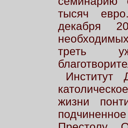
семинарию 
тысяч евр
декабря 2
необходимы
треть у
благотворите
Институт 
католическо
жизни понти
подчиненное
Престолу. 