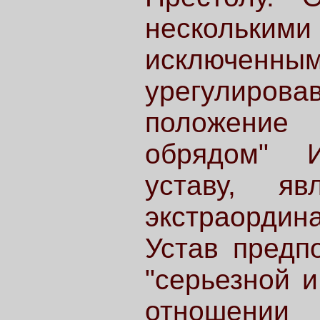
нескольк
исключенным
урегулирова
положение 
обрядом" И
уставу, яв
экстраорди
Устав предп
"серьезной и
отношении