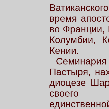
Ватиканско
время апост
во Франции, 
Колумбии, К
Кении.
Семинари
Пастыря, на
диоцезе Шар
своего о
единств