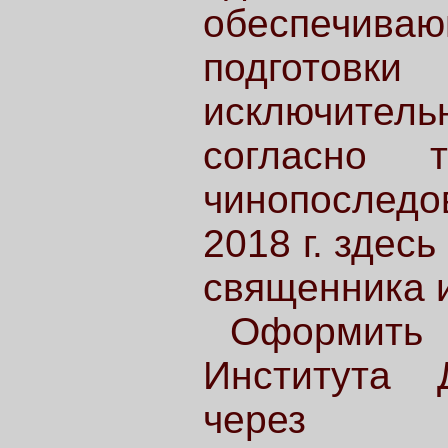
обеспечи
подготовк
исключитель
согласно т
чинопоследов
2018 г. здес
священника и
Оформит
Института 
чере