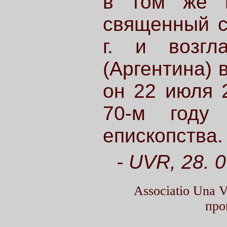
в том же г
священный с
г. и возгл
(Аргентина) 
он 22 июля 2
70-м году
епископства.
- UVR, 28. 
Associatio Una
про