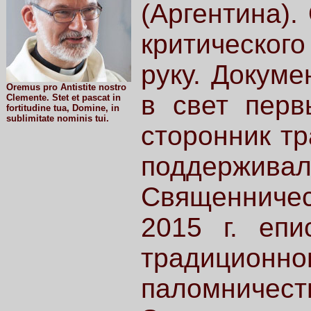
(Аргентина).
критическо
руку. Докуме
Oremus pro Antistite nostro
в свет перв
Clemente. Stet et pascat in
fortitudine tua, Domine, in
sublimitate nominis tui.
сторонник тр
поддерж
Священническ
2015 г. епи
традицио
паломниче