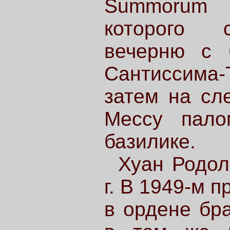
Summorum 
которого 
вечерню с 
Сантиссима-
затем на сл
Мессу пало
базилике.
Хуан Родол
г. В 1949-м 
в ордене бр