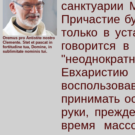
санктуарии 
Причастие б
только в уст
Oremus pro Antistite nostro
говорится в
Clemente. Stet et pascat in
fortitudine tua, Domine, in
sublimitate nominis tui.
"неоднокр
Евхарис
воспользо
принимать о
руки, прежде
время масс