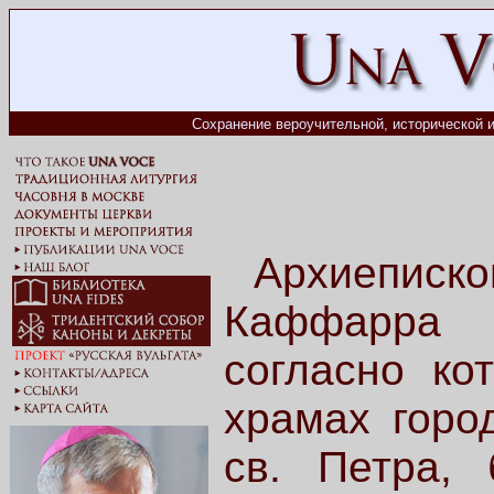
Сохранение вероучительной, исторической и
Архиеписко
Каффарра 
согласно ко
храмах горо
св. Петра, 