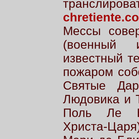
транслиро
chretiente.c
Мессы сове
(военный 
известный те
пожаром соб
Святые Дар
Людовика и 
Поль Ле Б
Христа-Царя)