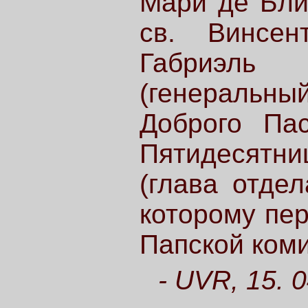
Мари де Бли
св. Винсе
Габриэль
(генеральн
Доброго Пас
Пятидесятни
(глава отдел
которому пе
Папской комис
- UVR, 15. 