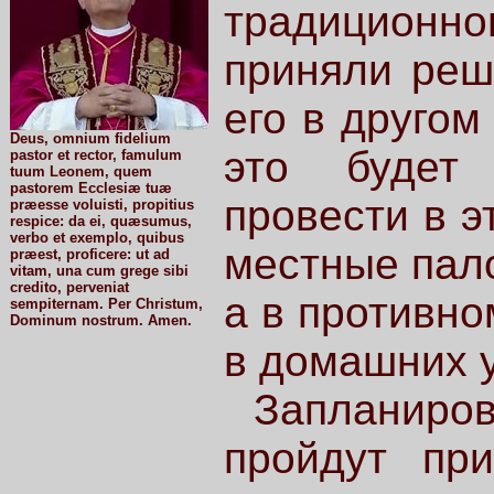
традиционно
приняли реш
его в другом
Deus, omnium fidelium
это будет 
pastor et rector, famulum
tuum Leonem, quem
pastorem Ecclesiæ tuæ
провести в э
præesse voluisti, propitius
respice: da ei, quæsumus,
verbo et exemplo, quibus
местные пало
præest, proficere: ut ad
vitam, una cum grege sibi
credito, perveniat
а в противно
sempiternam. Per Christum,
Dominum nostrum. Amen.
в домашних 
Запланир
пройдут пр