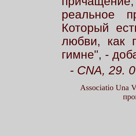
причащени
реальное пр
Который ест
любви, как 
гимне", - до
- CNA, 29. 0
Associatio Una
про