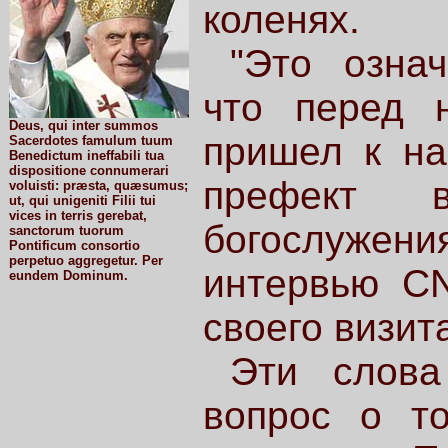
коленях.
"Это означ
что перед 
Deus, qui inter summos
пришел к на
Sacerdotes famulum tuum
Benedictum ineffabili tua
dispositione connumerari
префект ва
voluisti: præsta, quæsumus;
ut, qui unigeniti Filii tui
vices in terris gerebat,
богослужени
sanctorum tuorum
Pontificum consortio
perpetuo aggregetur. Per
интервью CN
eundem Dominum.
своего визит
Эти слова
вопрос о то