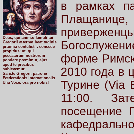
в рамках па
Плащанице, 
приверженцы
Deus, qui animæ famuli tui
Богослужен
Gregorii æternæ beatitudinis
præmia contulisti : concede
propitius; ut, qui
форме Римск
peccatorum nostrorum
pondere premimur, ejus
apud te precibus
2010 года в 
sublevemur.
Sancte Gregori, patrone
Fœderationis Internationalis
Турине (Via 
Una Voce, ora pro nobis!
11:00. Зат
посещение 
кафедраль