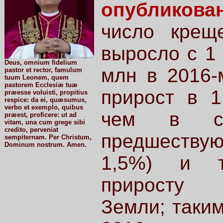
опубликов
число крещ
выросло с 1 
Deus, omnium fidelium
млн в 2016-
pastor et rector, famulum
tuum Leonem, quem
pastorem Ecclesiæ tuæ
прирост в 1
præesse voluisti, propitius
respice: da ei, quæsumus,
verbo et exemplo, quibus
чем в ср
præest, proficere: ut ad
vitam, una cum grege sibi
credito, perveniat
предшеству
sempiternam. Per Christum,
Dominum nostrum. Amen.
1,5%) и т
приросту 
Земли; таким