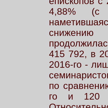
епископов с 
4,88% (с
наметившаяс
снижению к
продолжила
415 792, в 2
2016-го - ли
семинаристов
по сравнению
го и 120 
Относитель