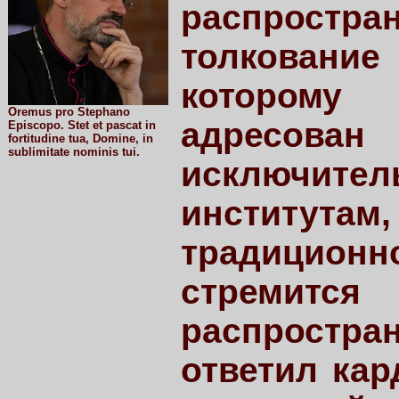
распростр
толкование
которому
Oremus pro Stephano
адресован
Episcopo. Stet et pascat in
fortitudine tua, Domine, in
sublimitate nominis tui.
исключи
институтам,
традиционн
стремит
распростран
ответил кар