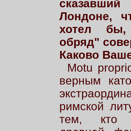
сказавший
Лондоне, ч
хотел бы,
обряд" сове
Каково Ваш
Motu propr
верным кат
экстраорд
римской лит
тем, кто 