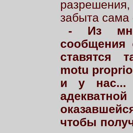
разрешения
забыта сама 
- Из мно
сообщения 
ставятся 
motu proprio
и у нас...
адекват
оказавшейс
чтобы полу