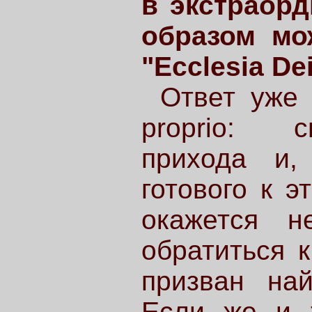
в экстраор
образом мо
"Ecclesia De
Ответ уже
proprio: с
прихода и,
готового к э
окажется н
обратиться к
призван на
Если же и 