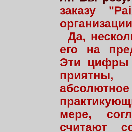
заказу "Pa
организации
Да, неско
его на пре
Эти цифры 
приятны,
абсолют
практикующи
мере, сог
считают с