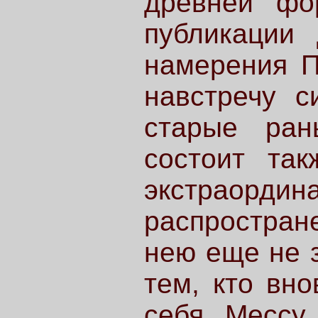
древней фо
публикации 
намерения П
навстречу с
старые ран
состоит та
экстраордин
распростран
нею еще не з
тем, кто вно
себя Мессу