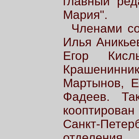
главный ред
Мария".
Членами со
Илья Аникьев
Егор Кислы
Крашенин
Мартынов, Е
Фадеев. Та
кооптирован
Санкт-Петер
отделения.