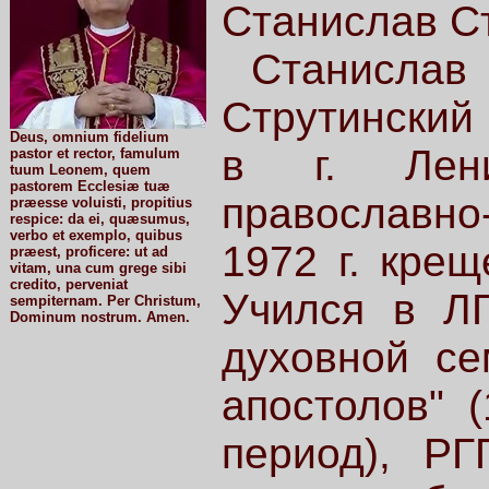
Станислав С
Станисла
Струтинский 
Deus, omnium fidelium
в г. Лени
pastor et rector, famulum
tuum Leonem, quem
pastorem Ecclesiæ tuæ
православн
præesse voluisti, propitius
respice: da ei, quæsumus,
verbo et exemplo, quibus
1972 г. крещ
præest, proficere: ut ad
vitam, una cum grege sibi
credito, perveniat
Учился в ЛГ
sempiternam. Per Christum,
Dominum nostrum. Amen.
духовной се
апостолов" (
период), РГ