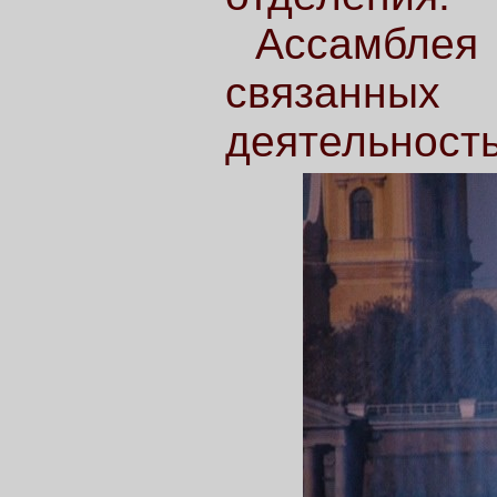
Ассамблея
связанн
деятельност