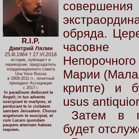
соверше
экстраорди
обряда. Цер
R.I.P.
часовне к
Дмитрий Лялин
25.III.1964 † 27.VI.2018
Непорочного
историк, публицист и
переводчик, председатель
координационного совета
Марии (Малая
Una Voce Russia
в 2008-2011 гг.
, почетный
президент Ассоциации
крипте) и б
с 2017 г.
In paradisum deducant te
Angeli; in tuo adventu
usus antiquio
suscipiant te martyres, et
perducant te in civitatem
sanctam Jerusalem. Chorus
Затем в п
angelorum te suscipiat, et
cum Lazaro quondam
будет отслуж
paupere æternam habeas
requiem.