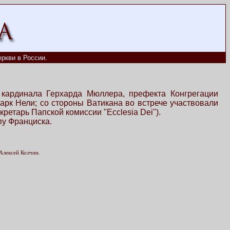
ркви в России.
 кардинала Герхарда Мюллера, префекта Конгрегации
арк Нели; со стороны Ватикана во встрече участвовали
ретарь Папской комиссии "Ecclesia Dei").
пу Франциска.
Алексей Колчин.