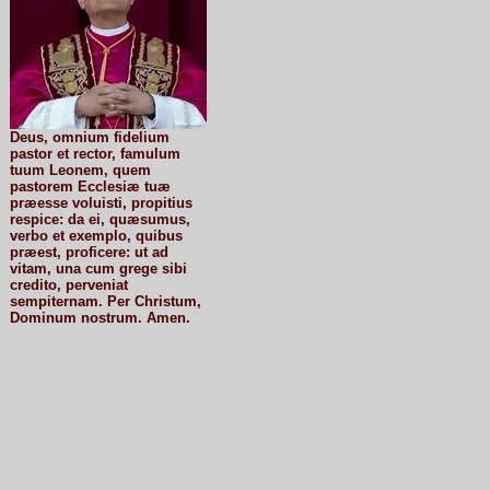
Deus, omnium fidelium
pastor et rector, famulum
tuum Leonem, quem
pastorem Ecclesiæ tuæ
præesse voluisti, propitius
respice: da ei, quæsumus,
verbo et exemplo, quibus
præest, proficere: ut ad
vitam, una cum grege sibi
credito, perveniat
sempiternam. Per Christum,
Dominum nostrum. Amen.