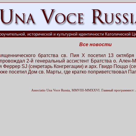
роучительной, исторической и культурной идентичности Католической Це
Все новости
ященнического братства св. Пия X посетил 13 октября
провождал 2-й генеральный ассистент Братства о. Ален-М
Феррер SJ (секретарь Конгрегации) и арх. Гвидо Поццо (сек
кже посетил Дом св. Марты, где кратко поприветствовал Па
Associatio Una Voce Russia, MMVIII-MMXXVI. Главный программист: 