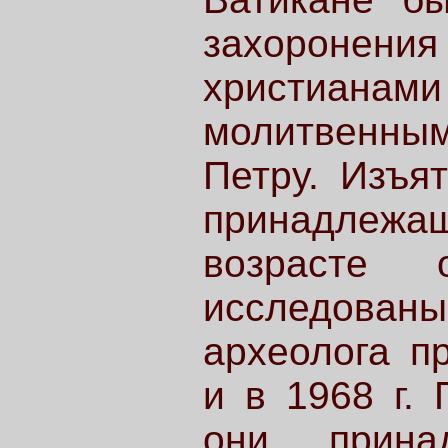
захоронения
христианами 
молитвенным
Петру. Изъя
принадлежа
возрасте
исследова
археолога п
и в 1968 г. 
они принад