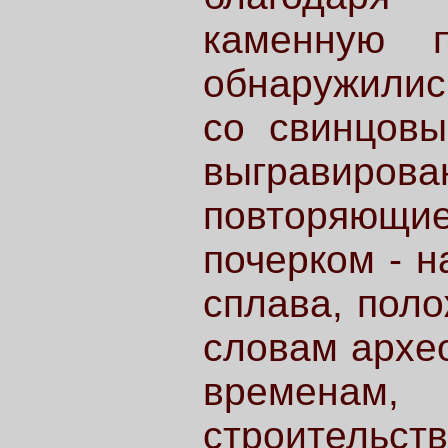
каменную 
обнаружилис
со свинцовы
выгравир
повторяющи
почерком - н
сплава, поло
словам архео
временам
строительств