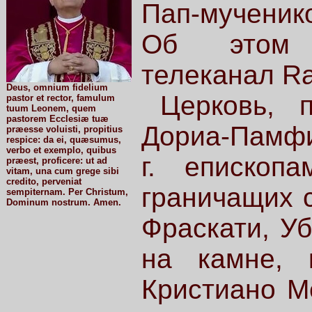
Пап-мученико
Об этом 
телеканал Ra
Deus, omnium fidelium
Церковь, 
pastor et rector, famulum
tuum Leonem, quem
pastorem Ecclesiæ tuæ
Дориа-Памфи
præesse voluisti, propitius
respice: da ei, quæsumus,
verbo et exemplo, quibus
г. епископа
præest, proficere: ut ad
vitam, una cum grege sibi
credito, perveniat
граничащих 
sempiternam. Per Christum,
Dominum nostrum. Amen.
Фраскати, У
на камне, 
Кристиано Ме