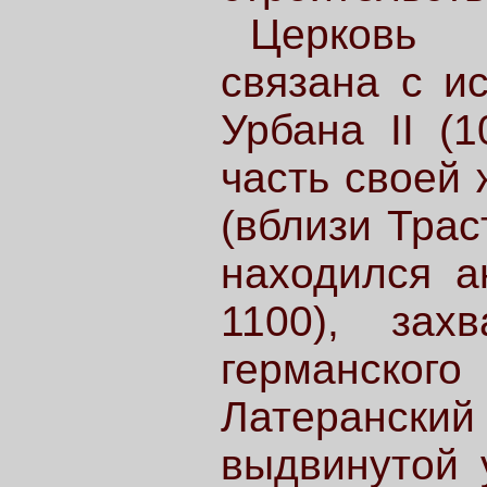
Церковь С
связана с и
Урбана II (1
часть своей 
(вблизи Трас
находился ан
1100), зах
германског
Латеранск
выдвинутой 