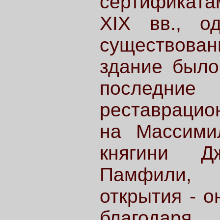
сертификата
XIX вв., о
существовани
здание было
последние
реставрацио
на Массими
княгини Д
Памфили, 
открытия - о
благодаря 