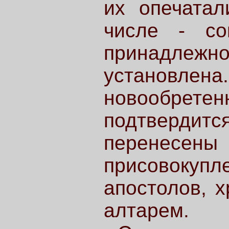
их опечатал
числе - со
принадлежн
установле
новообрете
подтверди
перенесены 
присовоку
апостолов, 
алтарем.