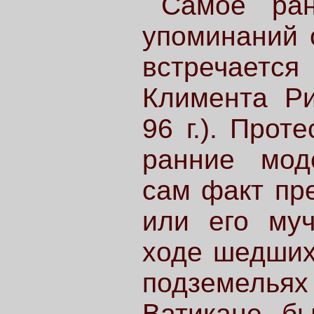
Самое ран
упоминаний 
встречаетс
Климента Ри
96 г.). Прот
ранние мод
сам факт пр
или его муч
ходе шедших 
подземелья
Ватикане б