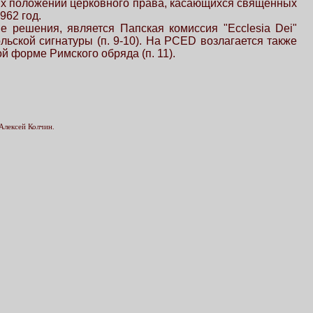
дних положений церковного права, касающихся священных
962 год.
 решения, является Папская комиссия "Ecclesia Dei"
ьской сигнатуры (п. 9-10). На PCED возлагается также
й форме Римского обряда (п. 11).
Алексей Колчин.