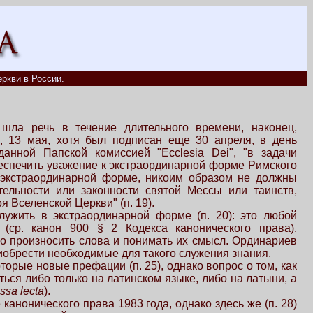
ркви в России.
 шла речь в течение длительного времени, наконец,
ня, 13 мая, хотя был подписан еще 30 апреля, в день
анной Папской комиссией "Ecclesia Dei", "в задачи
еспечить уважение к экстраординарной форме Римского
в экстраординарной форме, никоим образом не должны
тельности или законности святой Мессы или таинств,
 Вселенской Церкви" (п. 19).
лужить в экстраординарной форме (п. 20): это любой
(ср. канон 900 § 2 Кодекса канонического права).
но произносить слова и понимать их смысл. Ординариев
риобрести необходимые для такого служения знания.
торые новые префации (п. 25), однако вопрос о том, как
ься либо только на латинском языке, либо на латыни, а
ssa lecta
).
нонического права 1983 года, однако здесь же (п. 28)