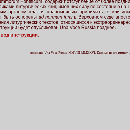
"Summorum Pontificum" содержит отступление от более поз
иками литургических книг, имевших силу по состоянию на 1
ым органом власти, правомочным принимать те или иные
ут быть оспорены
ad normam iuris
в Верховном суде апостол
ания литургических текстов, относящихся к экстраординарно
трукции будет опубликован Una Voce Russia позднее.
евод инструкции
.
Associatio Una Voce Russia, MMVIII-MMXXVI. Главный программист: 