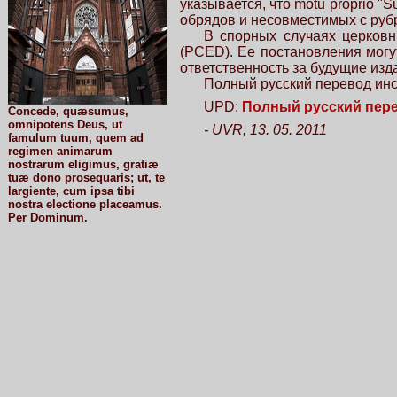
указывается, что motu proprio 
обрядов и несовместимых с рубр
В спорных случаях церковн
(PCED). Ее постановления мог
ответственность за будущие изд
Полный русский перевод инс
UPD:
Полный русский пер
Concede, quæsumus,
omnipotens Deus, ut
- UVR, 13. 05. 2011
famulum tuum, quem ad
regimen animarum
nostrarum eligimus, gratiæ
tuæ dono prosequaris; ut, te
largiente, cum ipsa tibi
nostra electione placeamus.
Per Dominum.