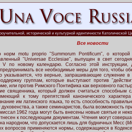
роучительной, исторической и культурной идентичности Католической Це
Все новости
 норм motu proprio "Summorum Pontificum", о которой
лавленный "Universae Ecclesiae", выпущен в свет сегод
 V по новому календарю. Согласно этой инструкции, д
 предпринимать все необходимые меры для того, чтобы об
обо указывается, что верные, запрашивающие служение 
оддержку группам, которые выступают против "действи
, или против Римского Понтифика как верховного пастыря
ие священника, который должен считаться способным с
имеющий к тому препятствий канонического характера 
знание им латинского языка, то есть способность правиль
 у духовенства, а также семинаристов, была возможность п
 миссал 1962 года могут быть внесены новые святые и неко
отнесен к последующим документам. Чтения могут совершат
 на народном, что допускается лишь для будничных Месс (
Mi
 вопросов применяются нормы, содержащиеся в Кодексе ка