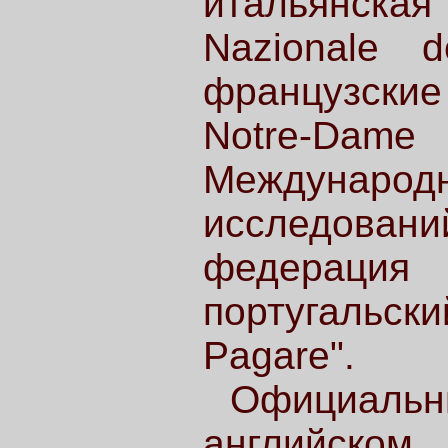
итальянска
Nazionale d
французские 
Notre-Da
Международ
исследовани
федерац
португальск
Pagare".
Официальн
английск