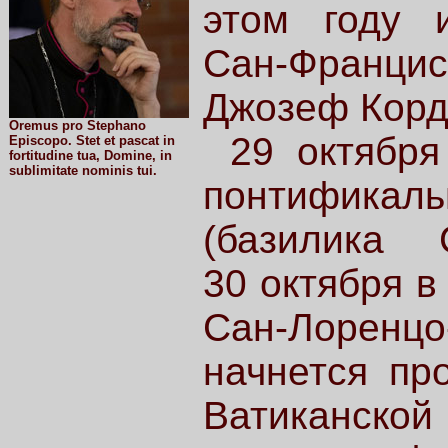
этом году и
Сан-Франц
Джозеф Корд
Oremus pro Stephano
29 октября
Episcopo. Stet et pascat in
fortitudine tua, Domine, in
sublimitate nominis tui.
понтификал
(базилика С
30 октября в
Сан-Лорен
начнется пр
Ватиканской