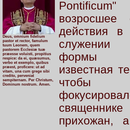
Pontificu
возросшее 
действия в
Deus, omnium fidelium
служении
pastor et rector, famulum
tuum Leonem, quem
pastorem Ecclesiæ tuæ
формы су
præesse voluisti, propitius
respice: da ei, quæsumus,
verbo et exemplo, quibus
известная те
præest, proficere: ut ad
vitam, una cum grege sibi
credito, perveniat
чтобы 
sempiternam. Per Christum,
Dominum nostrum. Amen.
фокусир
священник
прихожан, 