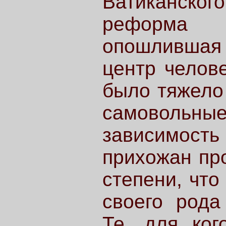
Ватиканск
реформа 
опошлившая
центр челов
было тяжело 
самовольные
зависимость
прихожан про
степени, что
своего рода
Те, для ког