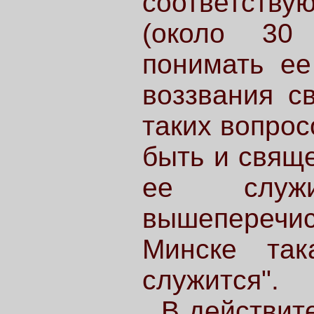
соответств
(около 30
понимать ее
воззвания с
таких вопрос
быть и свяще
ее слу
вышепереч
Минске та
служится".
В действит