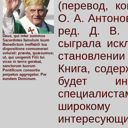
(перевод, к
О. А. Антоно
ред. Д. В.
Deus, qui inter summos
сыграла иск
Sacerdotes famulum tuum
Benedictum ineffabili tua
dispositione connumerari
становлени
voluisti: præsta, quæsumus;
ut, qui unigeniti Filii tui
vices in terris gerebat,
Книга, содер
sanctorum tuorum
Pontificum consortio
perpetuo aggregetur. Per
будет ин
eundem Dominum.
специалиста
широкому
интерес