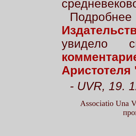
средневеков
Подроб
Издательст
увидело
комментари
Аристотеля 
- UVR, 19. 
Associatio Una
про