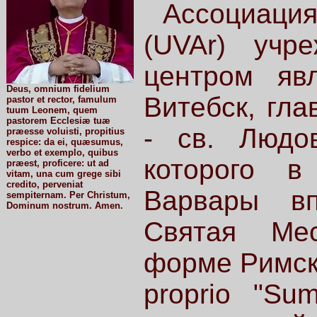
Ассоциаци
(UVAr) учр
центром явл
Deus, omnium fidelium
Витебск, гл
pastor et rector, famulum
tuum Leonem, quem
pastorem Ecclesiæ tuæ
- св. Людо
præesse voluisti, propitius
respice: da ei, quæsumus,
verbo et exemplo, quibus
которого в
præest, proficere: ut ad
vitam, una cum grege sibi
credito, perveniat
Варвары в
sempiternam. Per Christum,
Dominum nostrum. Amen.
Святая Мес
форме Римск
proprio "Su