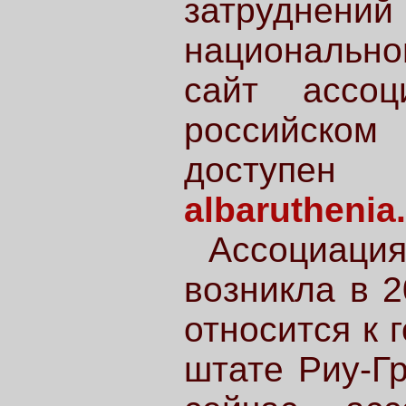
затруднени
национально
сайт ассоц
российско
досту
albaruthenia
Ассоциаци
возникла в 2
относится к 
штате Риу-Гр