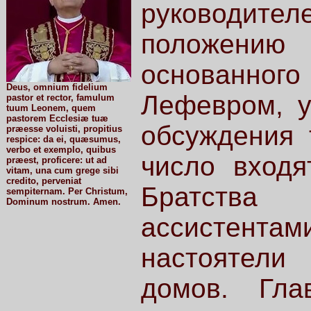
руководителе
положени
основанн
Deus, omnium fidelium
Лефевром, у
pastor et rector, famulum
tuum Leonem, quem
pastorem Ecclesiæ tuæ
обсуждения 
præesse voluisti, propitius
respice: da ei, quæsumus,
verbo et exemplo, quibus
число входя
præest, proficere: ut ad
vitam, una cum grege sibi
credito, perveniat
Братств
sempiternam. Per Christum,
Dominum nostrum. Amen.
ассистента
настоятели
домов. Гла