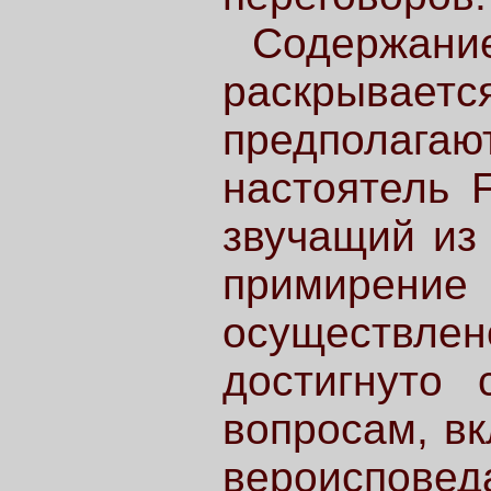
Содержани
раскрывает
предполагаю
настоятель 
звучащий из 
примире
осуществле
достигнуто 
вопросам, в
вероиспов