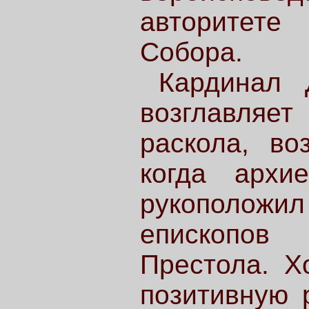
авторитете
Собора.
Кардинал 
возглавляе
раскола, во
когда архи
рукополож
епископов
Престола. Х
позитивную 