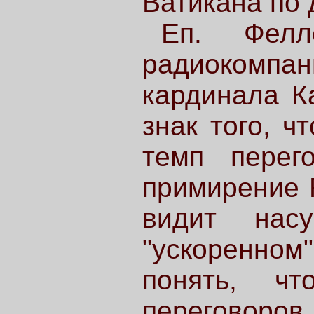
Ватикана по
Еп. Фелл
радиокомпан
кардинала К
знак того, ч
темп перег
примирение 
видит нас
"ускоренно
понять, чт
переговоров.