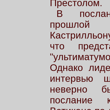
Престолом.
В послан
прошлой
Кастрилльону
что предс
"ультиматум
Однако лиде
интервью ш
неверно б
послание 