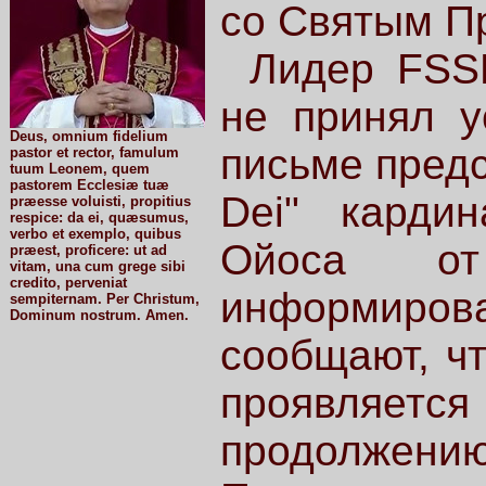
со Святым П
Лидер FSS
не принял у
Deus, omnium fidelium
письме предс
pastor et rector, famulum
tuum Leonem, quem
pastorem Ecclesiæ tuæ
Dei" карди
præesse voluisti, propitius
respice: da ei, quæsumus,
verbo et exemplo, quibus
Ойоса о
præest, proficere: ut ad
vitam, una cum grege sibi
credito, perveniat
информиров
sempiternam. Per Christum,
Dominum nostrum. Amen.
сообщают, чт
проявляетс
продолжени