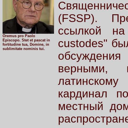
Священничес
(FSSP). Пр
ссылкой на 
Oremus pro Paolo
custodes" бы
Episcopo. Stet et pascat in
fortitudine tua, Domine, in
sublimitate nominis tui.
обсуждени
верными, 
латинскому
кардинал по
местный дом
распростра