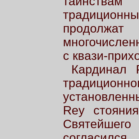
таинства
традиционн
продолж
многочислен
с квази-прих
Кардинал 
традицио
установленн
Rey стояния
Святейшег
согласилс