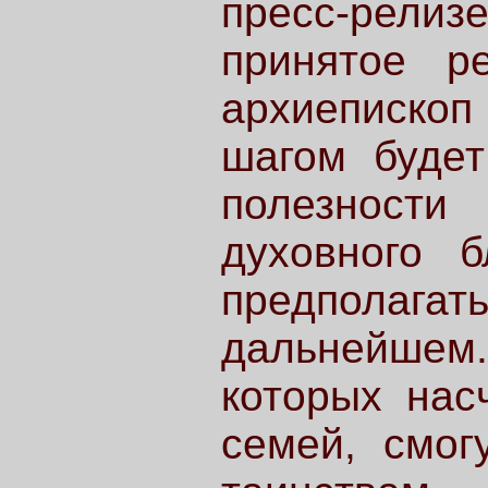
пресс-релиз
принятое р
архиепископ 
шагом будет
полезност
духовного б
предполага
дальнейшем.
которых нас
семей, смог