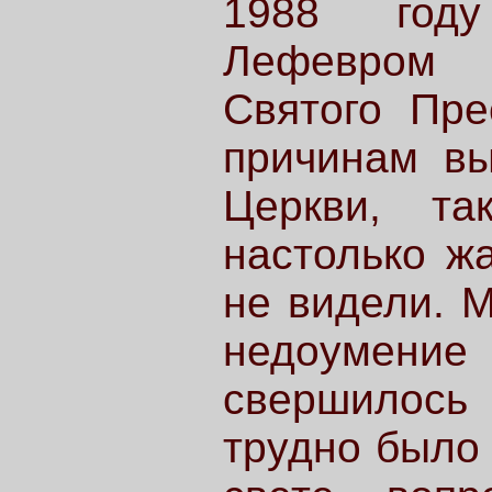
1988 году
Лефевром
Святого Пре
причинам вы
Церкви, т
настолько ж
не видели. М
недоумен
свершилось 
трудно было 