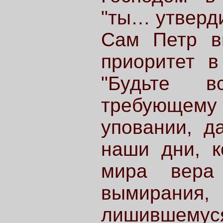
"ты… утверди
Сам Петр в
приоритет в
"Будьте в
требующему
уповании, да
наши дни, к
мира вера 
вымирани
лишившемуся