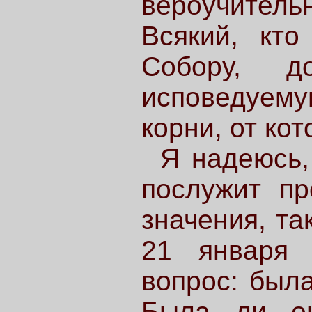
вероучите
Всякий, кт
Собору, д
исповедуему
корни, от ко
Я надеюсь,
послужит пр
значения, та
21 января 
вопрос: был
Была ли он