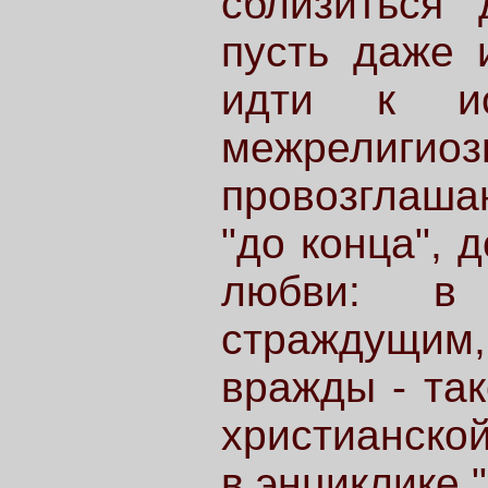
сблизиться 
пусть даже 
идти к ис
межрелиги
провозглаша
"до конца", 
любви: в 
страждущим,
вражды - та
христианской
в энциклике "