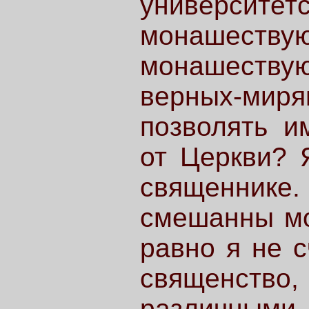
университ
монашест
монашеств
верных-мир
позволять и
от Церкви? 
священнике.
смешанны мо
равно я не с
священств
различн