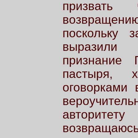
призвать 
возвращению.
поскольку з
выразили 
признание 
пастыря, 
оговорками 
вероучите
авторитет
возвращаю