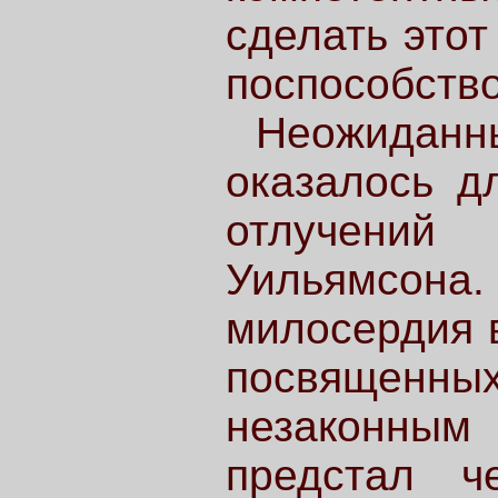
сделать этот
поспособство
Неожиданн
оказалось д
отлучени
Уильямсо
милосердия в
посвященных
незаконны
предстал ч