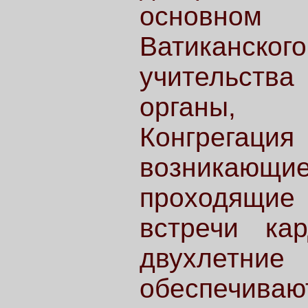
основном
Ватиканског
учительст
органы, 
Конгрега
возникающие
проходящие
встречи ка
двухлетни
обеспечива