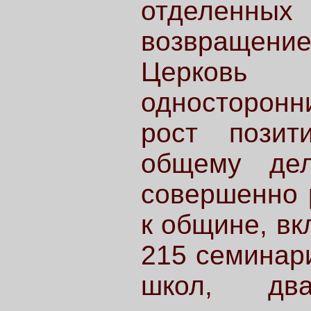
отделенных
возвращени
Церковь п
односторонни
рост позит
общему де
совершенно 
к общине, в
215 семинари
школ, дв