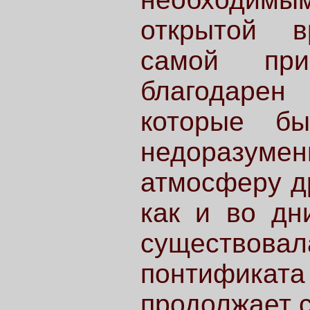
открытой в
самой пр
благодарен
которые бы
недоразуме
атмосферу др
как и во дн
существова
понтификат
продолжает 