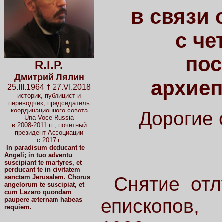
в связи 
с че
пос
R.I.P.
Дмитрий Лялин
архие
25.III.1964 † 27.VI.2018
историк, публицист и
переводчик, председатель
координационного совета
Дорогие 
Una Voce Russia
в 2008-2011 гг.
, почетный
президент Ассоциации
с 2017 г.
In paradisum deducant te
Angeli; in tuo adventu
suscipiant te martyres, et
perducant te in civitatem
sanctam Jerusalem. Chorus
Снятие отл
angelorum te suscipiat, et
cum Lazaro quondam
епископов,
paupere æternam habeas
requiem.