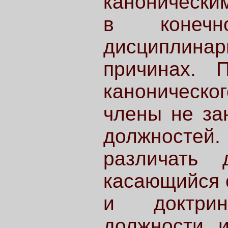
канонически
в конеч
дисциплинар
причинах. 
каноническо
члены не за
должностей.
различать 
касающийся о
и доктрин
должности и