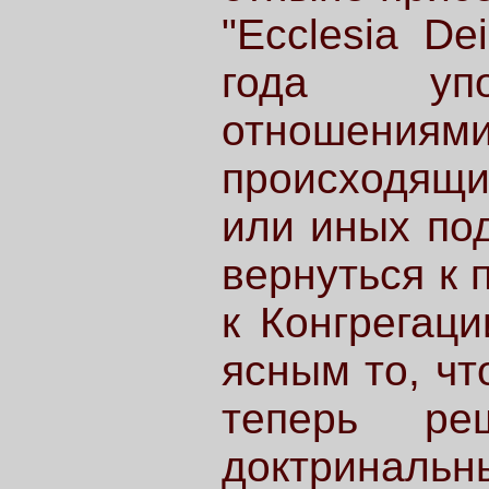
"Ecclesia De
года упо
отношениям
происходящи
или иных по
вернуться к 
к Конгрегаци
ясным то, чт
теперь ре
доктринальн