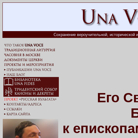
Сохранение вероучительной, исторической и
Его С
Б
к епископа