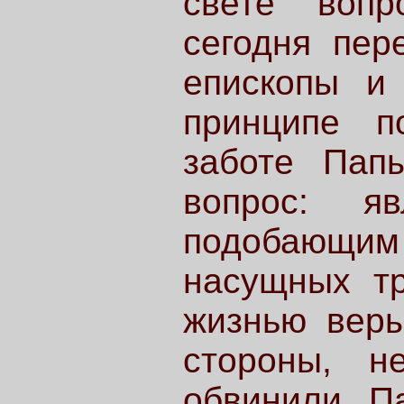
свете вопр
сегодня пер
епископы и
принципе п
заботе Пап
вопрос: я
подобающи
насущных тр
жизнью веры
стороны, н
обвинили П