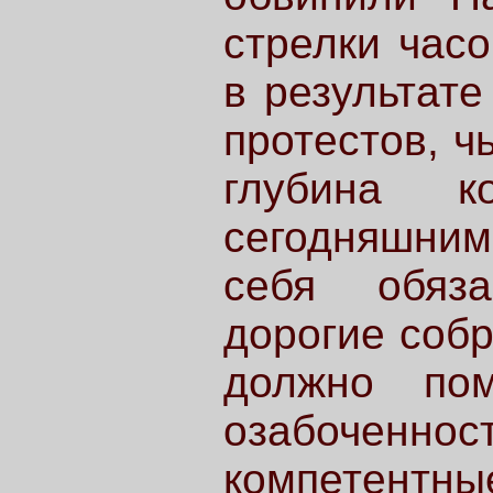
стрелки час
в результате
протестов, ч
глубина к
сегодняшним
себя обяз
дорогие собр
должно пом
озабоченн
компетентны