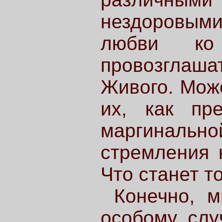
нездоровым
любви ко
провозглаш
Живого. Мож
их, как пре
маргиналь
стремления 
Что станет т
Конечно, 
особому слу