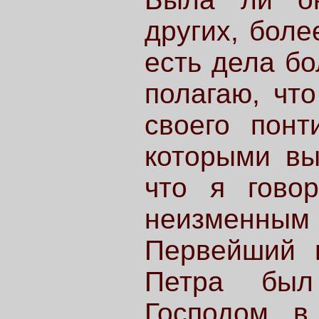
других, боле
есть дела б
полагаю, чт
своего понт
которыми вы
что я говор
неизменн
Первейший 
Петра был
Господом в