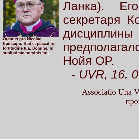
Ланка). Ег
секретаря К
дисциплин
Oremus pro Nicolao
предполагало
Episcopo. Stet et pascat in
fortitudine tua, Domine, in
sublimitate nominis tui.
Нойя OP.
- UVR, 16. 
Associatio Una
про