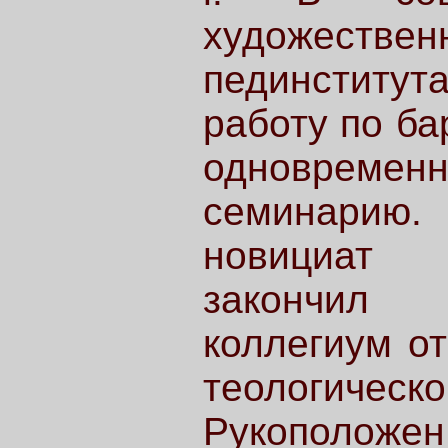
художествен
пединститу
работу по ба
одновременно
семинарию
новициат 
закончил ф
коллегиум о
теологиче
Рукоположен