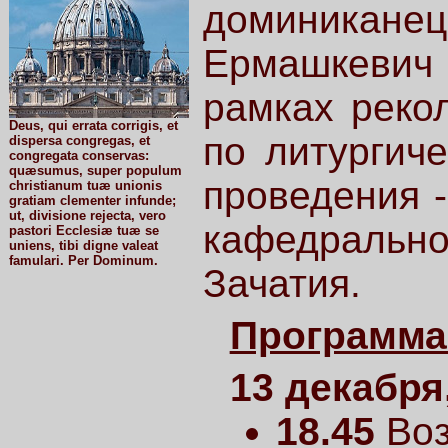
доминикане
Ермашкевич
рамках реко
Deus, qui errata corrigis, et
по литургиче
dispersa congregas, et
congregata conservas:
quæsumus, super populum
проведения -
christianum tuæ unionis
gratiam clementer infunde;
ut, divisione rejecta, vero
кафедральн
pastori Ecclesiæ tuæ se
uniens, tibi digne valeat
famulari. Per Dominum.
Зачатия.
Программа
13 декабря
18.45
Воз