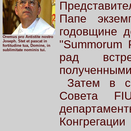
Представит
Папе экзем
годовщине д
Oremus pro Antistite nostro
"Summorum P
Joseph. Stet et pascat in
fortitudine tua, Domine, in
sublimitate nominis tui.
рад встр
полученными
Затем в с
Совета FI
департамент
Конгрегации