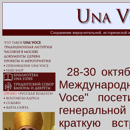
Сохранение вероучительной, исторической и
28-30 октя
Международ
Voce" посе
генеральной
краткую вс