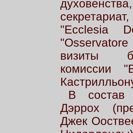
духовенст
секретари
"Ecclesia 
"Osservatore
визиты б
комиссии "E
Кастрилльону
В состав 
Дэррох (пре
Джек Ооствее