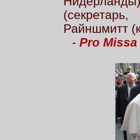
Нидерланды)
(секретар
Райншмитт (к
-
Pro Missa 