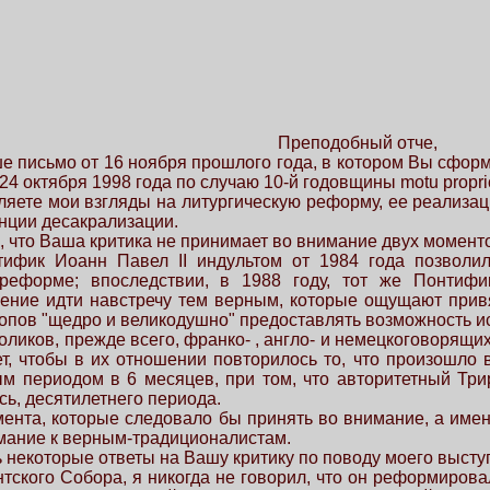
Преподобный отче,
е письмо от 16 ноября прошлого года, в котором Вы сфор
4 октября 1998 года по случаю 10-й годовщины motu proprio
ляете мои взгляды на литургическую реформу, ее реализац
нции десакрализации.
, что Ваша критика не принимает во внимание двух момент
ифик Иоанн Павел II индультом от 1984 года позволил
еформе; впоследствии, в 1988 году, тот же Понтифик 
рение идти навстречу тем верным, которые ощущают при
копов "щедро и великодушно" предоставлять возможность ис
оликов, прежде всего, франко- , англо- и немецкоговорящи
, чтобы в их отношении повторилось то, что произошло в
м периодом в 6 месяцев, при том, что авторитетный Три
ь, десятилетнего периода.
мента, которые следовало бы принять во внимание, а име
мание к верным-традиционалистам.
ь некоторые ответы на Вашу критику по поводу моего высту
ентского Собора, я никогда не говорил, что он реформирова