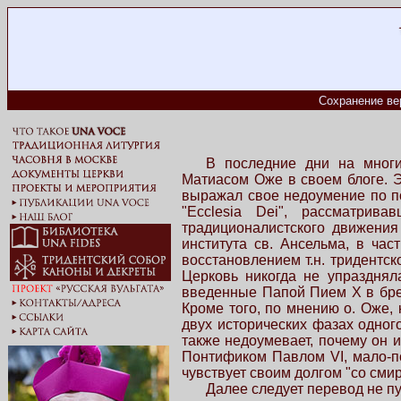
Сохранение ве
В последние дни на многи
Матиасом Оже в своем блоге. Э
выражал свое недоумение по по
"Ecclesia Dei", рассматрив
традиционалистского движени
института св. Ансельма, в час
восстановлением т.н. тридентс
Церковь никогда не упразднял
введенные Папой Пием X в бре
Кроме того, по мнению о. Оже, 
двух исторических фазах одног
также недоумевает, почему он
Понтификом Павлом VI, мало-п
чувствует своим долгом "со сми
Далее следует перевод не п