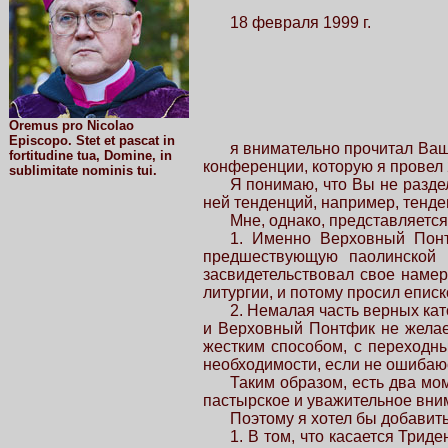
18 февраля 1999 г.
Oremus pro Nicolao
Episcopo. Stet et pascat in
я внимательно прочитал Ваш
fortitudine tua, Domine, in
конференции, которую я провел 2
sublimitate nominis tui.
Я понимаю, что Вы не разде
ней тенденций, например, тенде
Мне, однако, представляется
1. Именно Верховный Понт
предшествующую паолинской р
засвидетельствовал свое наме
литургии, и потому просил епис
2. Немалая часть верных кат
и Верховный Понтфик не желает
жестким способом, с переходны
необходимости, если не ошибаюс
Таким образом, есть два мо
пастырское и уважительное вни
Поэтому я хотел бы добавит
1. В том, что касается Трид