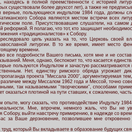
, находясь в полной преемственности с историей литу
орых существовали более двухсот лет), а также не предпис
 и верные, пользующиеся индультом 1984 года, должны сл
атиканского Собора являются местом встречи всех литур
гическом поле. Присутствовавшие слушатели, на самом д
кой реформой. Я полагаю, что тот, кто защищает необходим
ближения «традиционалистов» к Собору.
еследовало цель указать на то, что Церковь своей вл
авославной литургии. В то же время, имеет место фен
стоящему времени.
 во все подробности Вашего письма, хотя мне и не соста
зываний. Меня, однако, беспокоит то, что касается единст
орые пользуются Индультом и зачастую рассматриваются к
твенным. Нет, единству римского обряда угрожает дик
пропаганда проекта "Миссала 2000", аргументируемая тем, 
 различие между Миссалом 1962 года и Мессой, точно сов
зными, так называемыми "творческими", способами приме
оказаться плотиной на пути ставших, к сожалению, часты
 опыте, могу сказать, что противодействие Индульту 1984
реальности. Мне, впрочем, немного жаль, что Вы не у
я Собору, выйти навстречу примирению, в надежде со вре
ас за Ваше дерзновение, позволившее мне откровенно 
а труд, который Вы вкладываете в образование будущих свя