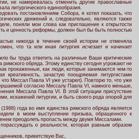
ргии, не намеревалась отменить другие православные
ывала литургического единообразия.
едовать постановлениям Собора, я хотел показать, что
гических движений и, следовательно, являются также
еле, поняли мои слова как приглашение к открытости
ость и ценность реформы, должен был бы быть полностью
астью никогда в течение своей истории не отменяла
омен, что та или иная литургия исчезает и начинает
вило бы труда ответить на различные Ваши критические
ва римского обряда. Этому единству сегодня угрожают не
ак прокаженные, как люди, которые занимаются чем-то
ая креативность, зачастую поощряемая литургистами
что Миссал Павла VI уже устарел). Повторю то, что уже
ершаемой согласно Миссалу Павла VI, намного меньше,
нения Миссала Павла VI. В этой ситуации присутствие
ми, искажений литургии, и быть своего рода опорой для
 (1988) года во имя единства римского обряда является
видели в моем выступлении призыва, обращенного к
менем преодолеть пропасть между двумя Миссалами.
порассуждать о реальности, которая равным образом
щенников, приветствую Вас,