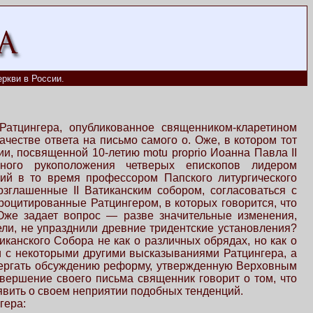
ркви в России.
Ратцингера, опубликованное священником-кларетином
честве ответа на письмо самого о. Оже, в котором тот
, посвященной 10-летию motu proprio Иоанна Павла II
нного рукоположения четверых епископов лидером
й в то время профессором Папского литургического
озглашенные II Ватиканским собором, согласоваться с
роцитированные Ратцингером, в которых говорится, что
Оже задает вопрос — разве значительные изменения,
ли, не упразднили древние тридентские установления?
иканского Собора не как о различных обрядах, но как о
 и с некоторыми другими высказываниями Ратцингера, а
вергать обсуждению реформу, утвержденную Верховным
вершение своего письма священник говорит о том, что
аявить о своем неприятии подобных тенденций.
гера: