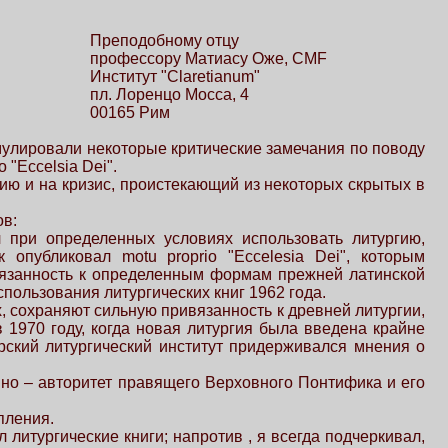
Преподобному отцу
профессору Матиасу Оже, CMF
Институт "Claretianum"
пл. Лоренцо Мосса, 4
00165 Рим
мулировали некоторые критические замечания по поводу
 "Eccelsia Dei".
ию и на кризис, проистекающий из некоторых скрытых в
ов:
 при определенных условиях использовать литургию,
опубликовал motu proprio "Eccelesia Dei", которым
вязанность к определенным формам прежней латинской
пользования литургических книг 1962 года.
х, сохраняют сильную привязанность к древней литургии,
 1970 году, когда новая литургия была введена крайне
рский литургический институт придерживался мнения о
нно – авторитет правящего Верховного Понтифика и его
пления.
л литургические книги; напротив , я всегда подчеркивал,