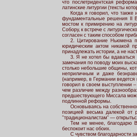
что послетридентская реформа
латинские литургии (тексты кот
Когда я говорил, что также
фундаментальные решения II В
мостом к примирению на литур
Собору, к встрече с литургичес
согласен с таким способом при
2. Цитирование Ньюмена пр
юридическим актом никакой пр
принадлежать истории, а не на
3. Я не хотел бы вдаваться
замечания по поводу моих выска
столько небольшие общины, кот
неприличным и даже безнравс
(например, в Германии ведется 
говорил в своем выступлении –
чем различие между разнообра
предшествующего Миссала может 
подлинной реформы.
Основываясь на собственном
позицией весьма далекой от 
"традиционалистам" — открытьс
Тем не менее, благодарю В
беспокоит нас обоих.
С чувством благодарности з