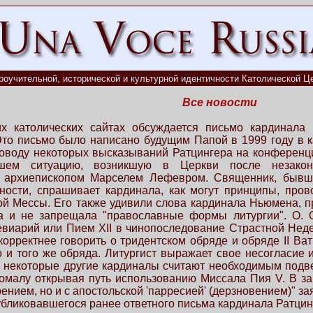
роучительной, исторической и культурной идентичности Католической Це
Все новости
х католических сайтах обсуждается письмо кардинала 
то письмо было написано будущим Папой в 1999 году в ка
воду некоторых высказываний Ратцингера на конференции
авшем ситуацию, возникшую в Церкви после незако
я архиепископом Марселем Лефевром. Священник, бывши
тности, спрашивает кардинала, как могут принципы, пров
кой Мессы. Его также удивили слова кардинала Ньюмена, п
а и не запрещала "православные формы литургии". О. 
виарий или Пием XII в чинопоследование Страстной Неде
корректнее говорить о тридентском обряде и обряде II Ват
о и того же обряда. Литургист выражает свое несогласие
 и некоторые другие кардиналы считают необходимым под
омалу открывая путь использованию Миссала Пия V. В за
рением, но и с апостольской 'парресией' (дерзновением)" з
убликовавшегося ранее ответного письма кардинала Ратцин