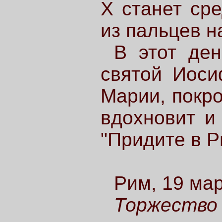
X станет ср
из пальцев 
В этот ден
святой Иоси
Марии, покро
вдохновит и
"Придите в Р
Рим, 19 ма
Торжество 