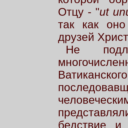
Отцу - "
ut un
так как оно
друзей Христ
Не подл
многочисл
Ватиканск
последовавщ
человечески
представл
бедствие и