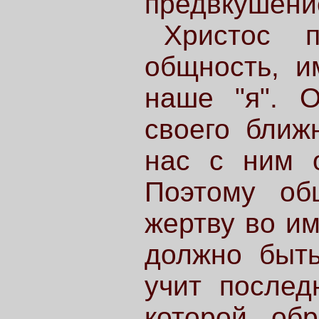
предвкушени
Христос п
общность, и
наше "я". О
своего бли
нас с ним 
Поэтому об
жертву во им
должно быть
учит послед
которой об