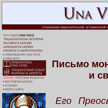
Сохранение вероучительной, исторической и
Письмо мон
и с
Его Преос