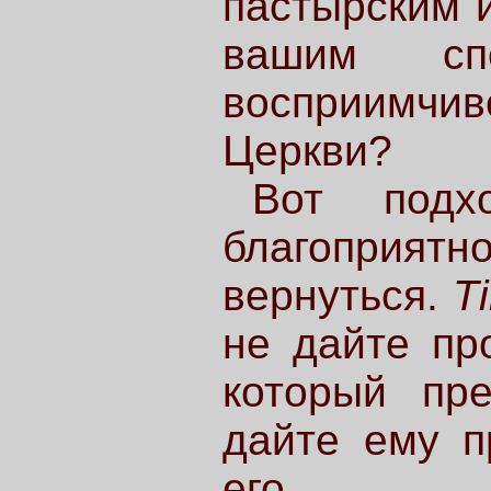
пастырским 
вашим сп
восприимчив
Церкви?
Вот подх
благоприя
вернуться.
T
не дайте пр
который пре
дайте ему п
его.