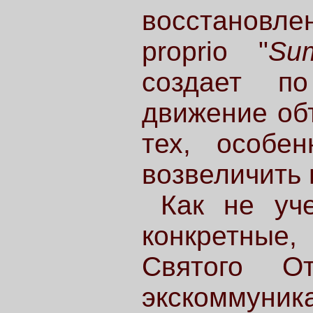
восстановле
proprio "
Su
создает п
движение об
тех, особе
возвеличить 
Как не уч
конкретные
Святого О
экскоммун