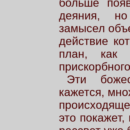
больше появ
деяния, но
замысел объе
действие ко
план, как 
прискорбного
Эти божес
кажется, мно
происходящ
это покажет,